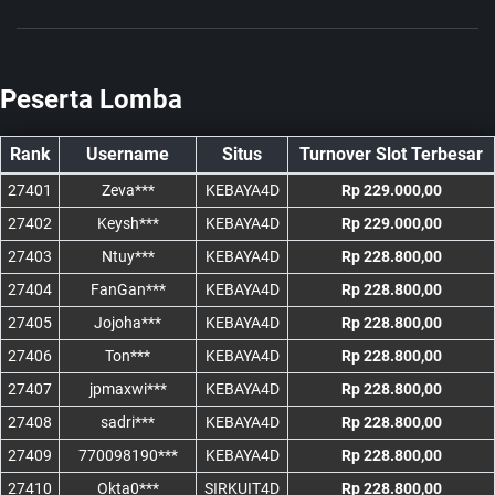
Peserta Lomba
Rank
Username
Situs
Turnover Slot Terbesar
27401
Zeva***
KEBAYA4D
Rp 229.000,00
27402
Keysh***
KEBAYA4D
Rp 229.000,00
27403
Ntuy***
KEBAYA4D
Rp 228.800,00
27404
FanGan***
KEBAYA4D
Rp 228.800,00
27405
Jojoha***
KEBAYA4D
Rp 228.800,00
27406
Ton***
KEBAYA4D
Rp 228.800,00
27407
jpmaxwi***
KEBAYA4D
Rp 228.800,00
27408
sadri***
KEBAYA4D
Rp 228.800,00
27409
770098190***
KEBAYA4D
Rp 228.800,00
27410
Okta0***
SIRKUIT4D
Rp 228.800,00